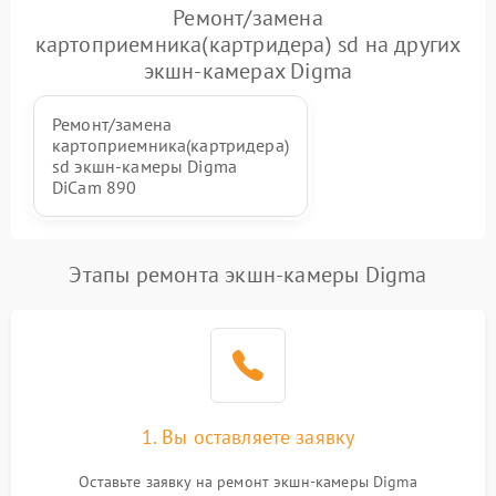
Ремонт/замена
Неисправность системы
1000 ₽
Подробнее →
картоприемника(картридера) sd на других
защиты от замыкания
экшн-камерах Digma
Повреждение системы
1000 ₽
Подробнее →
защиты от перегрузок
Ремонт/замена
картоприемника(картридера)
sd экшн-камеры Digma
Неисправность системы
1000 ₽
Подробнее →
DiCam 890
защиты от перегрева
Этапы ремонта экшн-камеры Digma
1. Вы оставляете заявку
Оставьте заявку на ремонт экшн-камеры Digma