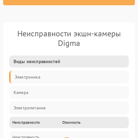
Неисправности экшн-камеры
Digma
Виды неисправностей
Электроника
Камера
Электропитание
Неисправности
Стоимость
Память/Носитель
Неисправность