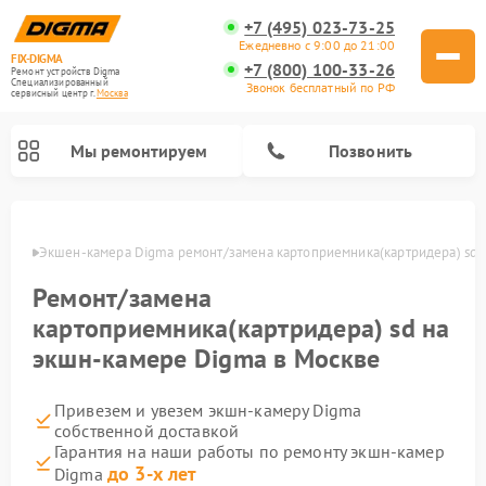
+7 (495) 023-73-25
Ежедневно с 9:00 до 21:00
FIX-DIGMA
+7 (800) 100-33-26
Ремонт устройств Digma
Специализированный
Звонок бесплатный по РФ
cервисный центр г.
Москва
Мы ремонтируем
Позвонить
оскве
Экшен-камера Digma ремонт/замена картоприемника(картридера) sd
Ремонт/замена
картоприемника(картридера) sd на
экшн-камере Digma в Москве
Привезем и увезем экшн-камеру Digma
собственной доставкой
Ремонт электросамокатов Digma
Ремонт электронных книг Digma
Гарантия на наши работы по ремонту экшн-камер
до 3-х лет
Digma