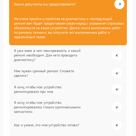
Какие документы вы предоставляете?
На этапе приема устройства на диагностику и последующий
ремонт вам будет предоставлен заказ-наряд с указанием страховых
обязательств на ваше устройство. Далее, после выполнения работ
по ремонту техники, вы получите акт выполненных работ и
гарантийный талон.
Я уже знаю в чем неисправность и какой
ремонт необходим. Для чего проводить
диагностику?
Мне нужен срочный ремонт. Сможете
сделать?
Я хочу, чтобы мое устройство
ремонтировали при мне.
Я хочу, чтобы мое устройство
ремонтировалось только оригинальными
запчастями.
Как я узнаю, что мое устройство готово?