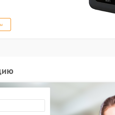
ны
цию