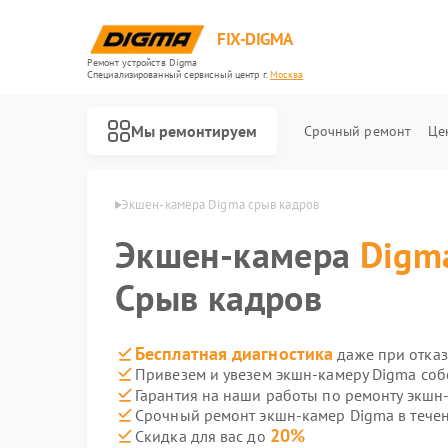
FIX-DIGMA
Ремонт устройств Digma
Специализированный cервисный центр г.
Москва
Мы ремонтируем
Срочный ремонт
Це
мер Digma в Москве
Экшен-камера Digma срыв кадров
Экшен-камера
Digm
Срыв кадров
Бесплатная диагностика
даже при отказ
Привезем и увезем экшн-камеру Digma соб
Гарантия на наши работы по ремонту экш
Срочный ремонт экшн-камер Digma в течен
Ремонт электронных книг Digma
Ремонт электросамокатов Digma
20%
Скидка для вас до