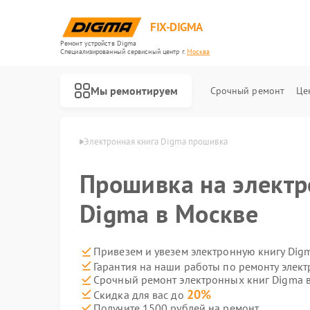
FIX-DIGMA
Ремонт устройств Digma
Специализированный cервисный центр г.
Москва
Мы ремонтируем
Срочный ремонт
Це
ниг Digma в Москве
Электронная книга Digma прошивка
Прошивка на электр
Digma в Москве
Привезем и увезем электронную книгу Dig
Гарантия на наши работы по ремонту элек
Срочный ремонт электронных книг Digma в
Ремонт электросамокатов Digma
20%
Скидка для вас до
Получите 1500 рублей на ремонт