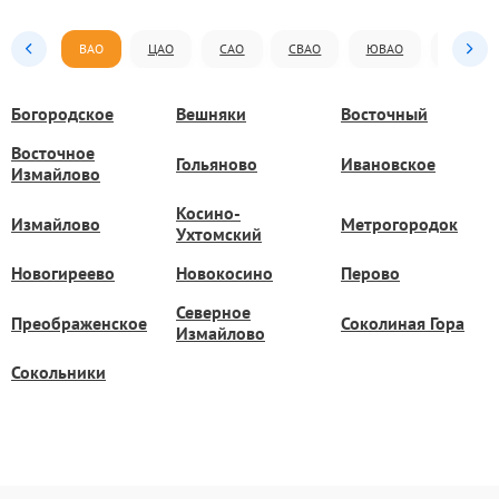
ВАО
ЦАО
САО
СВАО
ЮВАО
ЮАО
Богородское
Вешняки
Восточный
Восточное
Гольяново
Ивановское
Измайлово
Косино-
Измайлово
Метрогородок
Ухтомский
Новогиреево
Новокосино
Перово
Северное
Преображенское
Соколиная Гора
Измайлово
Сокольники