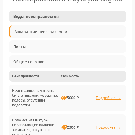
Виды неисправностей
Аппаратные неисправности
Порты
Общие поломки
Неисправности
Стоимость
Устройства
Неисправность матрицы:
Программные ошибки
битые пиксели, мерцание,
5000 ₽
Подробнее →
полосы, отсутствие
подсветки
Электрические и системные сбои
Поломка клавиатуры:
Интерфейсные проблемы
неработающие клавиши,
2500 ₽
Подробнее →
залипание, отсутствие
подсветки