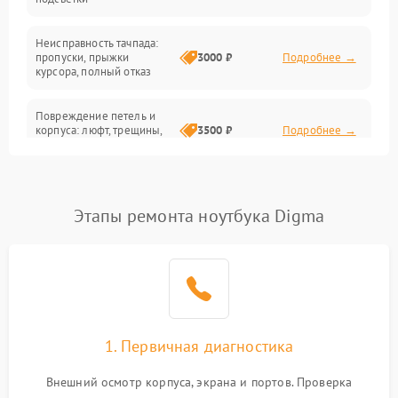
Батарея
Неисправность тачпада:
Сеть и интернет
пропуски, прыжки
3000 ₽
Подробнее →
курсора, полный отказ
Система охлаждения
Повреждение петель и
корпуса: люфт, трещины,
3500 ₽
Подробнее →
деформация
Проблемы аккумулятора:
быстрая разрядка,
2500 ₽
Подробнее →
Этапы ремонта ноутбука Digma
невозможность зарядки,
вздутие
Неисправность зарядного
устройства или разъёма
2000 ₽
Подробнее →
питания
1. Первичная диагностика
Перегрев из‑за пыли,
износа термопасты или
2500 ₽
Подробнее →
неисправности кулера
Внешний осмотр корпуса, экрана и портов. Проверка