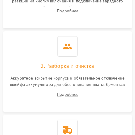
реакции на кнопку включения и подключение зарядного
устройства. Оценка потребления тока с помощью
Выход из строя SSD или
Подробнее
HDD: медленная загрузка,
лабораторного блока питания для локализации проблемы.
3000 ₽
Подробнее →
ошибки чтения,
пропадание диска
Неисправность
оперативной памяти:
2000 ₽
Подробнее →
вылеты приложений,
синие экраны
2. Разборка и очистка
Проблемы Wi‑Fi или
2500 ₽
Подробнее →
Bluetooth модулей
Аккуратное вскрытие корпуса и обязательное отключение
шлейфа аккумулятора для обесточивания платы. Демонтаж
системы охлаждения, очистка кулера от пыли и удаление
Подробнее
высохшей термопасты с кристаллов чипов.