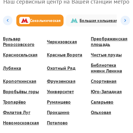
Наш сервисный центр на Вашей станции метро
Сокольническая
Большая кольцевая
Бульвар
Преображенская
Черкизовская
Рокоссовского
площадь
Красносельская
Красные Ворота
Чистые пруды
Библиотека
Лубянка
Охотный Ряд
имени Ленина
Кропоткинская
Фрунзенская
Спортивная
Воробьёвы горы
Университет
Юго-Западная
Тропарёво
Румянцево
Саларьево
Филатов Луг
Прокшино
Ольховая
Новомосковская
Потапово