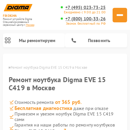
+7 (495) 023-73-25
Ежедневно с 9:00 до 21:00
FIX-DIGMA
+7 (800) 100-33-26
Ремонт устройств Digma
Специализированный
Звонок бесплатный по РФ
cервисный центр г.
Москва
Мы ремонтируем
Позвонить
оскве
Ремонт ноутбука Digma EVE 15 C419 в Москве
Ремонт ноутбука Digma EVE 15
C419 в Москве
от 365 руб.
Стоимость ремонта
Бесплатная диагностика
даже при отказе
Привезем и увезем ноутбук Digma EVE 15 C419
сами
Ремонт электросамокатов Digma
Ремонт электронных книг Digma
Гарантия на наши работы по ремонту ноутбуков