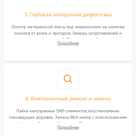
3. Глубокая аппаратная дефектовка
Осмотр материнской платы под микроскопом на наличие
окислов от влаги и прогаров. Замеры сопротивлений и
дежурных напряжений. Проверка цепей питания,
Подробнее
мультиконтроллера, процессора и видеочипа.
4. Компонентный ремонт и замена
Пайка неисправных SMD-элементов, восстановление
токоведущих дорожек. Замена BGA-чипов с использованием
инфракрасной паяльной станции. Прошивка микросхемы
Подробнее
BIOS или замена поврежденных портов USB