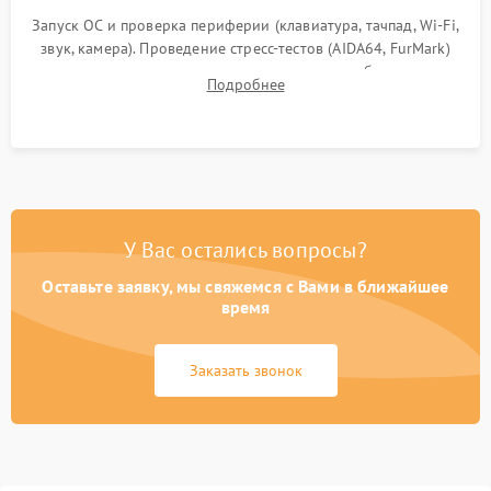
Запуск ОС и проверка периферии (клавиатура, тачпад, Wi-Fi,
звук, камера). Проведение стресс-тестов (AIDA64, FurMark)
для контроля температурного режима и стабильности
Подробнее
системы под пиковой нагрузкой.
У Вас остались вопросы?
Оставьте заявку, мы свяжемся с Вами в ближайшее
время
Заказать звонок