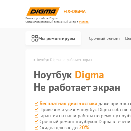
FIX-DIGMA
Ремонт устройств Digma
Специализированный cервисный центр г.
Москва
Мы ремонтируем
Срочный ремонт
Це
уков Digma в Москве
Ноутбук Digma не работает экран
Ноутбук
Digma
Не работает экран
Бесплатная диагностика
даже при отказ
Привезем и увезем ноутбук Digma собстве
Гарантия на наши работы по ремонту ноут
Срочный ремонт ноутбуков Digma в течени
Ремонт электронных книг Digma
Ремонт электросамокатов Digma
20%
Скидка для вас до