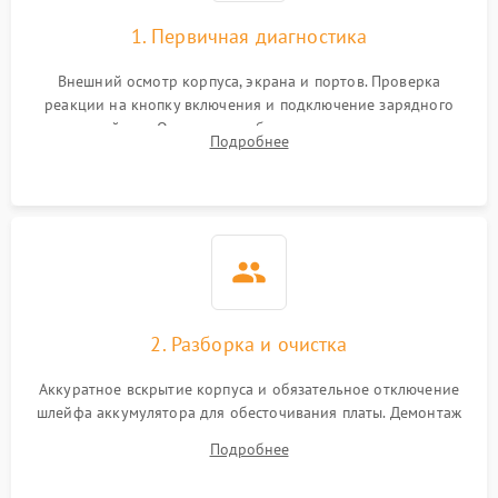
1. Первичная диагностика
Внешний осмотр корпуса, экрана и портов. Проверка
реакции на кнопку включения и подключение зарядного
устройства. Оценка потребления тока с помощью
Подробнее
лабораторного блока питания для локализации проблемы.
2. Разборка и очистка
Аккуратное вскрытие корпуса и обязательное отключение
шлейфа аккумулятора для обесточивания платы. Демонтаж
системы охлаждения, очистка кулера от пыли и удаление
Подробнее
высохшей термопасты с кристаллов чипов.