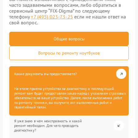
часто задаваемыми вопросами, либо обратиться в
сервисный центр “FIX-Digma” по следующему
телефону
+7 (495) 023-73-25
если не нашли ответ на
свой вопрос.
Общие вопросы
Вопросы по ремонту ноутбуков
Какие документы вы предоставляете?
На этапе приема устройства на диагностику и последующий
ремонт вам будет предоставлен заказ-наряд с указанием страховых
обязательств на ваше устройство. Далее, после выполнения работ
по ремонту техники, вы получите акт выполненных работ и
гарантийный талон.
Я уже знаю в чем неисправность и какой
ремонт необходим. Для чего проводить
диагностику?