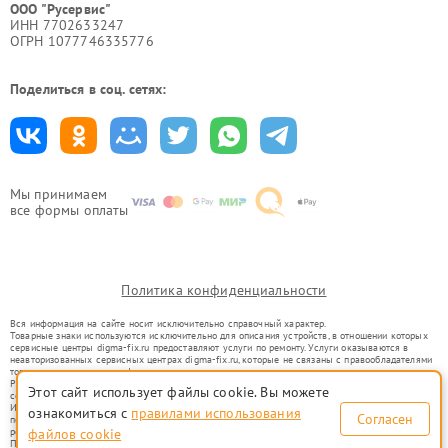
ООО "Русервис"
ИНН 7702633247
ОГРН 1077746335776
Поделиться в соц. сетях:
Мы принимаем
все формы оплаты
Политика конфиденциальности
Вся информация на сайте носит исключительно справочный характер.
Товарные знаки используются исключительно для описания устройств, в отношении которых
сервисные центры digma-fix.ru предоставляют услуги по ремонту. Услуги оказываются в
неавторизованных сервисных центрах digma-fix.ru, которые не связаны с правообладателями
товарных знаков или их официальными представителями.
Ремонт осуществляется для устройств, уже введенных в гражданский оборот в соответствии
Этот сайт использует файлы cookie. Вы можете
со статьей 1487 ГК РФ.
Использование товарных знаков не преследует цели индивидуализации услуг или введения
ознакомиться с
правилами использования
Согласен
потребителей в заблуждение, а служит для информирования о предоставляемых услугах по
файлов cookie
ремонту техники указанных брендов.
Представленная на сайте информация не является публичной офертой, определяемой