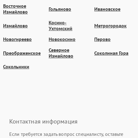
Восточное
Гольяново
Ивановское
Измайлово
Косино-
Измайлово
Метрогородок
Ухтомский
Новогиреево
Новокосино
Перово
Северное
Преображенское
Соколиная Гора
Измайлово
Сокольники
Контактная информация
Если требуется задать вопрос специалисту, оставьте