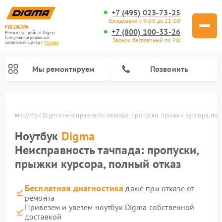
+7 (495) 023-73-25
Ежедневно с 9:00 до 21:00
FIX-DIGMA
+7 (800) 100-33-26
Ремонт устройств Digma
Специализированный
Звонок бесплатный по РФ
cервисный центр г.
Москва
Мы ремонтируем
Позвонить
оскве
Ноутбук Digma неисправность тачпада: пропуски, прыжки курсора, пол
Ноутбук
Digma
Неисправность тачпада: пропуски,
прыжки курсора, полный отказ
Бесплатная диагностика
даже при отказе от
ремонта
Ремонт электросамокатов Digma
Ремонт электронных книг Digma
Привезем и увезем ноутбук Digma собственной
доставкой