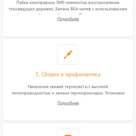
Пайка неисправных SMD-элементов, восстановление
токоведущих дорожек. Замена BGA-чипов с использованием
инфракрасной паяльной станции. Прошивка микросхемы
Подробнее
BIOS или замена поврежденных портов USB
5. Сборка и профилактика
Нанесение свежей термопасты с высокой
теплопроводностью и замена термопрокладок. Установка
системы охлаждения, подключение всех внутренних
Подробнее
шлейфов, модулей памяти и накопителей. Предварительная
сборка корпуса.