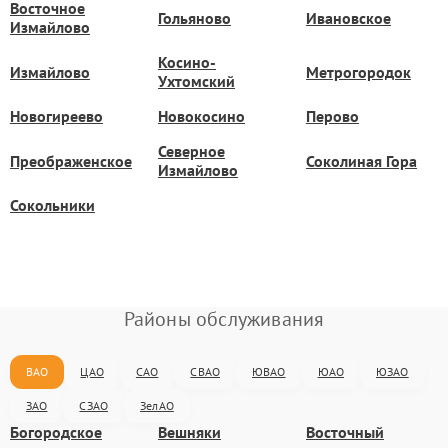
Восточное
Гольяново
Ивановское
Измайлово
Косино-
Измайлово
Метрогородок
Ухтомский
Новогиреево
Новокосино
Перово
Северное
Преображенское
Соколиная Гора
Измайлово
Сокольники
Районы обслуживания
ВАО
ЦАО
САО
СВАО
ЮВАО
ЮАО
ЮЗАО
ЗАО
СЗАО
ЗелАО
Богородское
Вешняки
Восточный