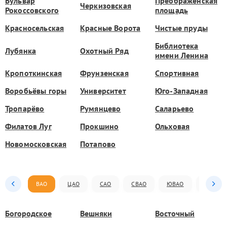
Бульвар
Преображенская
Черкизовская
Рокоссовского
площадь
Красносельская
Красные Ворота
Чистые пруды
Библиотека
Лубянка
Охотный Ряд
имени Ленина
Кропоткинская
Фрунзенская
Спортивная
Воробьёвы горы
Университет
Юго-Западная
Тропарёво
Румянцево
Саларьево
Филатов Луг
Прокшино
Ольховая
Новомосковская
Потапово
ВАО
ЦАО
САО
СВАО
ЮВАО
ЮАО
Богородское
Вешняки
Восточный