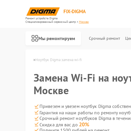
FIX-DIGMA
Ремонт устройств Digma
Специализированный cервисный центр г.
Москва
Мы ремонтируем
Срочный ремонт
Це
уков Digma в Москве
Ноутбук Digma замена wi-fi
Замена Wi-Fi на ноу
Москве
Привезем и увезем ноутбук Digma собстве
Гарантия на наши работы по ремонту ноут
Срочный ремонт ноутбуков Digma в течени
Ремонт электронных книг Digma
Ремонт электросамокатов Digma
20%
Скидка для вас до
Получите 1500 рублей на ремонт