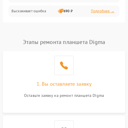
Выскакивает ошибка
690 ₽
Подробнее →
Перегрев и нестабильная работа
Влага и механические повреждения
Сеть и интернет
Этапы ремонта планшета Digma
Зарядка и разъёмы
Программные сбои
1. Вы оставляете заявку
Память и данные
Оставьте заявку на ремонт планшета Digma
Режим работы
Связь и беспроводные модули
Камера