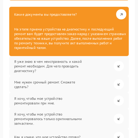
Какие документы вы предоставляете?
На этапе приема устройства на диагностику и последующий
ремонт вам будет предоставлен заказ-наряд с указанием страховых
обязательств на ваше устройство. Далее, после выполнения работ
по ремонту техники, вы получите акт выполненных работ и
гарантийный талон.
Я уже знаю в чем неисправность и какой
ремонт необходим. Для чего проводить
диагностику?
Мне нужен срочный ремонт. Сможете
сделать?
Я хочу, чтобы мое устройство
ремонтировали при мне.
Я хочу, чтобы мое устройство
ремонтировалось только оригинальными
запчастями.
Как я узнаю, что мое устройство готово?