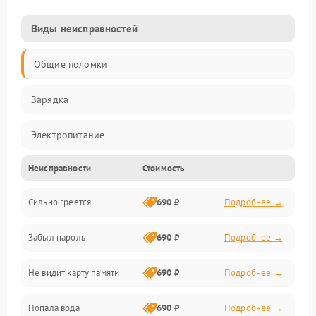
Виды неисправностей
Общие поломки
Зарядка
Электропитание
Неисправности
Стоимость
Экран и изображение
Сильно греется
690 ₽
Подробнее →
Дисплей
Забыл пароль
690 ₽
Подробнее →
Экран (дисплей)
Не видит карту памяти
690 ₽
Подробнее →
Связь
Попала вода
690 ₽
Подробнее →
Разговор (микрофон, динамик)