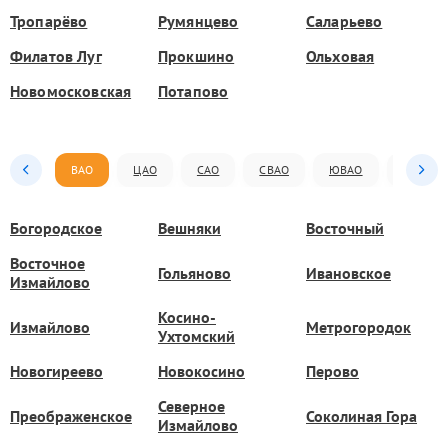
Тропарёво
Румянцево
Саларьево
Филатов Луг
Прокшино
Ольховая
Новомосковская
Потапово
ВАО
ЦАО
САО
СВАО
ЮВАО
ЮАО
Богородское
Вешняки
Восточный
Восточное
Гольяново
Ивановское
Измайлово
Косино-
Измайлово
Метрогородок
Ухтомский
Новогиреево
Новокосино
Перово
Северное
Преображенское
Соколиная Гора
Измайлово