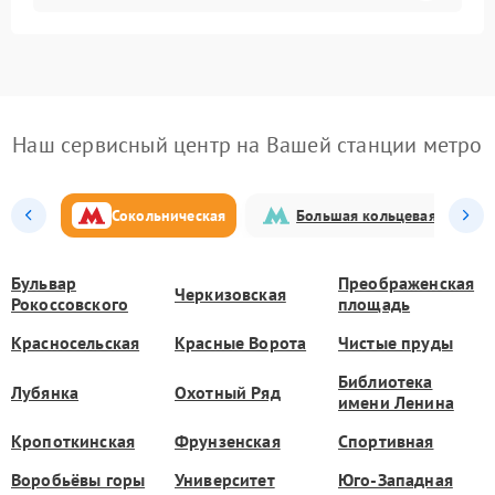
Наш сервисный центр на Вашей станции метро
Сокольническая
Большая кольцевая
Бульвар
Преображенская
Черкизовская
Рокоссовского
площадь
Красносельская
Красные Ворота
Чистые пруды
Библиотека
Лубянка
Охотный Ряд
имени Ленина
Кропоткинская
Фрунзенская
Спортивная
Воробьёвы горы
Университет
Юго-Западная