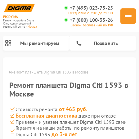
+7 (495) 023-73-25
Ежедневно с 9:00 до 21:00
FIX-DIGMA
+7 (800) 100-33-26
Ремонт устройств Digma
Специализированный
Звонок бесплатный по РФ
cервисный центр г.
Москва
Мы ремонтируем
Позвонить
оскве
Ремонт планшета Digma Citi 1593 в Москве
Ремонт планшета Digma Citi 1593 в
Москве
от 465 руб.
Стоимость ремонта
Бесплатная диагностика
даже при отказе
Привезем и увезем планшет Digma Citi 1593 сами
Ремонт электросамокатов Digma
Ремонт электронных книг Digma
Гарантия на наши работы по ремонту планшетов
до 3-х лет
Digma Citi 1593