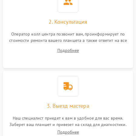
Сенсорное управление
2. Консультация
Проблемы с механикой
Оператор колл центра позвонит вам, проинформирует по
стоимости ремонта вашего планшета а также ответит на все
Питание и аккумулятор
ваши вопросы.
Подробнее
Кнопки и органы управления
Звук и аудио
Камеры
ПО
3. Выезд мастера
Наш специалист приедет к вам в удобное для вас время.
Заберет ваш планшет и привезет на склад для диагностики.
Подробнее