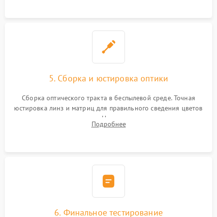
пленок.
5. Сборка и юстировка оптики
Сборка оптического тракта в беспылевой среде. Точная
юстировка линз и матриц для правильного сведения цветов
и устранения размытия. Надежное подключение всех
Подробнее
шлейфов, установка датчиков и закрытие корпуса
устройства.
6. Финальное тестирование