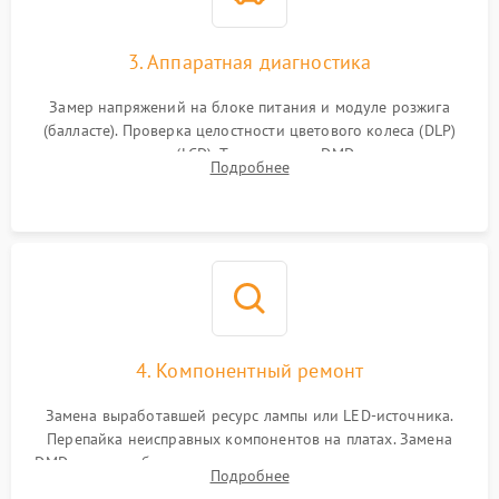
3. Аппаратная диагностика
Замер напряжений на блоке питания и модуле розжига
(балласте). Проверка целостности цветового колеса (DLP)
или поляризаторов (LCD). Тестирование DMD-чипа, датчиков
Подробнее
температуры и оптопар с помощью мультиметра и
осциллографа.
4. Компонентный ремонт
Замена выработавшей ресурс лампы или LED-источника.
Перепайка неисправных компонентов на платах. Замена
DMD-чипа при битых пикселях, установка нового цветового
Подробнее
колеса или восстановление сгоревших поляризационных