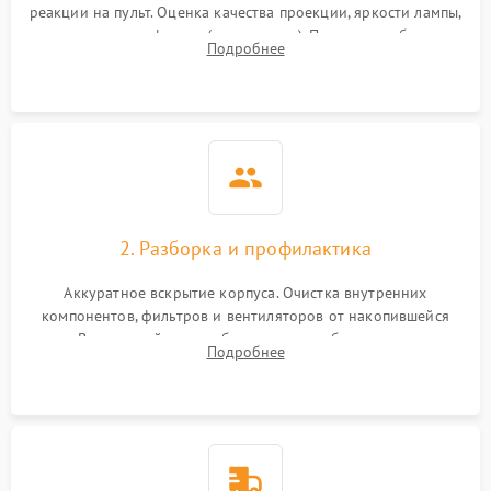
реакции на пульт. Оценка качества проекции, яркости лампы,
наличия артефактов (точки, пятна). Проверка работы
Подробнее
системы охлаждения по уровню шума вентиляторов.
2. Разборка и профилактика
Аккуратное вскрытие корпуса. Очистка внутренних
компонентов, фильтров и вентиляторов от накопившейся
пыли. Визуальный осмотр блока питания, балласта лампы и
Подробнее
материнской платы на наличие прогаров или вздутых
элементов.