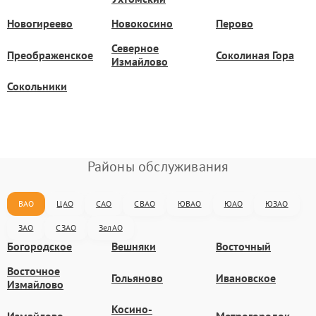
Новогиреево
Новокосино
Перово
Северное
Преображенское
Соколиная Гора
Измайлово
Сокольники
Районы обслуживания
ВАО
ЦАО
САО
СВАО
ЮВАО
ЮАО
ЮЗАО
ЗАО
СЗАО
ЗелАО
Богородское
Вешняки
Восточный
Восточное
Гольяново
Ивановское
Измайлово
Косино-
Измайлово
Метрогородок