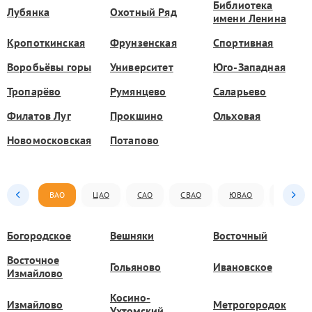
Библиотека
Лубянка
Охотный Ряд
имени Ленина
Кропоткинская
Фрунзенская
Спортивная
Воробьёвы горы
Университет
Юго-Западная
Тропарёво
Румянцево
Саларьево
Филатов Луг
Прокшино
Ольховая
Новомосковская
Потапово
ВАО
ЦАО
САО
СВАО
ЮВАО
ЮАО
Богородское
Вешняки
Восточный
Восточное
Гольяново
Ивановское
Измайлово
Косино-
Измайлово
Метрогородок
Ухтомский