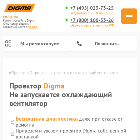
+7 (495) 023-73-25
Ежедневно с 9:00 до 21:00
FIX-DIGMA
+7 (800) 100-33-26
Ремонт устройств Digma
Специализированный
Звонок бесплатный по РФ
cервисный центр г.
Москва
Мы ремонтируем
Позвонить
оскве
Проектор Digma не запускается охлаждающий вентилятор
Проектор
Digma
Не запускается охлаждающий
вентилятор
Бесплатная диагностика
даже при отказе от
ремонта
Ремонт электросамокатов Digma
Ремонт электронных книг Digma
Привезем и увезем проектор Digma собственной
доставкой