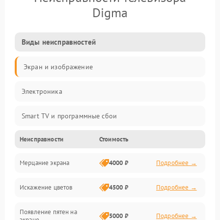
Digma
Виды неисправностей
Экран и изображение
Электроника
Smart TV и программные сбои
Неисправности
Стоимость
Питание и запуск
Мерцание экрана
4000 ₽
Подробнее →
Подсветка и LED-модули
Искажение цветов
4500 ₽
Подробнее →
Звук и аудиосистема
Появление пятен на
Сигнал и приём каналов
5000 ₽
Подробнее →
экране