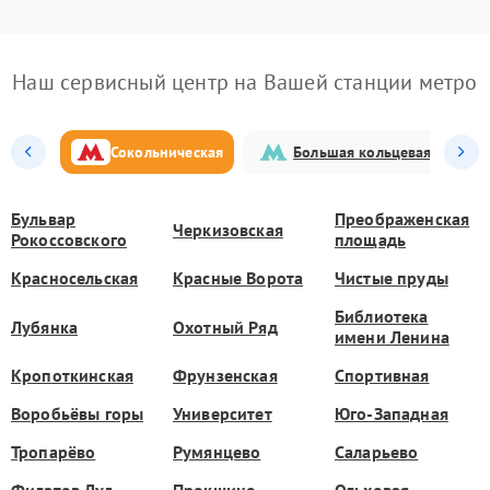
Наш сервисный центр на Вашей станции метро
Сокольническая
Большая кольцевая
Бульвар
Преображенская
Черкизовская
Рокоссовского
площадь
Красносельская
Красные Ворота
Чистые пруды
Библиотека
Лубянка
Охотный Ряд
имени Ленина
Кропоткинская
Фрунзенская
Спортивная
Воробьёвы горы
Университет
Юго-Западная
Тропарёво
Румянцево
Саларьево