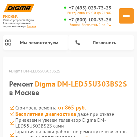
+7 (495) 023-73-25
Ежедневно с 9:00 до 21:00
FIX-DIGMA
+7 (800) 100-33-26
Ремонт устройств Digma
Специализированный
Звонок бесплатный по РФ
cервисный центр г.
Москва
Мы ремонтируем
Позвонить
Digma
Digma DM-LED55U303BS2S
Ремонт
Digma DM-LED55U303BS2S
в Москве
от 865 руб.
Стоимость ремонта
Бесплатная диагностика
даже при отказе
Привезем и увезем телевизор Digma DM-
LED55U303BS2S сами
Ремонт электросамокатов Digma
Ремонт электронных книг Digma
Гарантия на наши работы по ремонту телевизоров