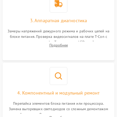
3. Аппаратная диагностика
Замеры напряжений дежурного режима и рабочих цепей на
блоке питания. Проверка видеосигналов на плате T-Con с
помощью осциллографа. Тестирование LED-драйвера и
Подробнее
светодиодных планок подсветки мультиметром.
4. Компонентный и модульный ремонт
Перепайка элементов блока питания или процессора.
Замена выгоревших светодиодов со сложным демонтажом
хрупкой матрицы. Восстановление поврежденных дорожек,