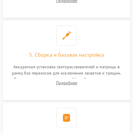
Подробнее
прошивка микросхем памяти EEPROM
5. Сборка и базовая настройка
Аккуратная установка светорассеивателей и матрицы в
рамку без перекосов для исключения засветов и трещин.
Подключение внутренних шлейфов. Закрытие корпуса.
Подробнее
Сброс настроек и обновление программного обеспечения.