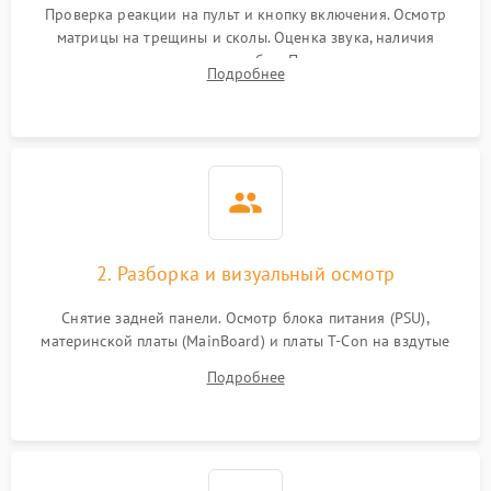
Проверка реакции на пульт и кнопку включения. Осмотр
матрицы на трещины и сколы. Оценка звука, наличия
подсветки и индикаторов ошибок. Подключение тестовых
Подробнее
источников сигнала для выявления симптомов поломки.
2. Разборка и визуальный осмотр
Снятие задней панели. Осмотр блока питания (PSU),
материнской платы (MainBoard) и платы T-Con на вздутые
конденсаторы, прогары, окисления и микротрещины.
Подробнее
Проверка надежности фиксации и целостности шлейфов.