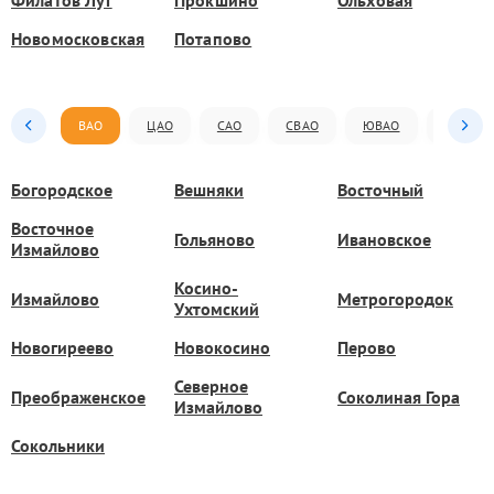
Филатов Луг
Прокшино
Ольховая
Новомосковская
Потапово
ВАО
ЦАО
САО
СВАО
ЮВАО
ЮАО
Богородское
Вешняки
Восточный
Восточное
Гольяново
Ивановское
Измайлово
Косино-
Измайлово
Метрогородок
Ухтомский
Новогиреево
Новокосино
Перово
Северное
Преображенское
Соколиная Гора
Измайлово
Сокольники