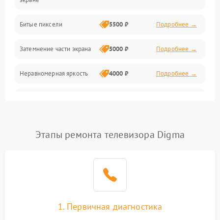
Разъёмы и интерфейсы
Битые пиксели
5500 ₽
Подробнее →
Механические повреждения
Затемнение части экрана
5000 ₽
Подробнее →
Программное обеспечение
Неравномерная яркость
4000 ₽
Подробнее →
Корпус и механика
Выгорание матрицы
6000 ₽
Подробнее →
Пульт и управление
Этапы ремонта телевизора Digma
Сеть и подключения
Аудио
Сетевая
1. Первичная диагностика