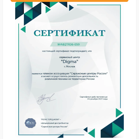
Техника данного бренда отличается
функциональностью, но при интенсивной
эксплуатации возможны определенные поломки.
Наш сервис-центр регулярно выполняет:
восстановление питания планшетов и ноутбуков;
замену разбитых дисплеев и сенсорных экранов;
ремонт разъемов зарядки и USB-портов;
устранение проблем с операционной системой и
загрузкой устройства;
восстановление после попадания влаги;
устранение перегрева и зависаний.
Каждое обращение начинается с точной
диагностики, по итогам которой клиент получает
информацию о причине неисправности и сроках
восстановления. Работаем с планшетами,
ноутбуками, моноблоками и другими устройствами
бренда Digma.
Почему выбирают наш сервис
Digma