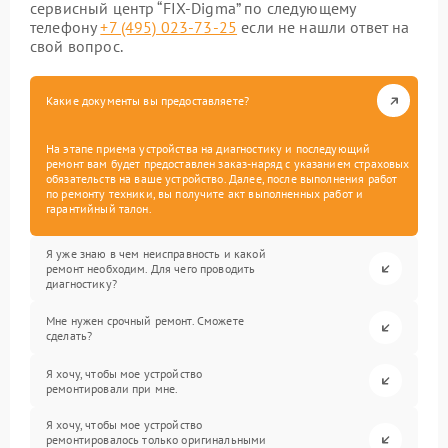
сервисный центр “FIX-Digma” по следующему
телефону
+7 (495) 023-73-25
если не нашли ответ на
свой вопрос.
Какие документы вы предоставляете?
На этапе приема устройства на диагностику и последующий
ремонт вам будет предоставлен заказ-наряд с указанием страховых
обязательств на ваше устройство. Далее, после выполнения работ
по ремонту техники, вы получите акт выполненных работ и
гарантийный талон.
Я уже знаю в чем неисправность и какой
ремонт необходим. Для чего проводить
диагностику?
Мне нужен срочный ремонт. Сможете
сделать?
Я хочу, чтобы мое устройство
ремонтировали при мне.
Я хочу, чтобы мое устройство
ремонтировалось только оригинальными