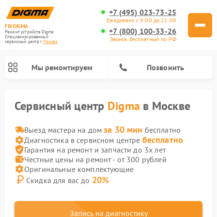
+7 (495) 023-73-25
Ежедневно с 9:00 до 21:00
FIX-DIGMA
+7 (800) 100-33-26
Ремонт устройств Digma
Специализированный
Звонок бесплатный по РФ
cервисный центр г.
Москва
Мы ремонтируем
Позвонить
Сервисный центр
Digma
в Москве
за 30 мин
Выезд мастера на дом
бесплатно
бесплатно
Диагностика в сервисном центре
Гарантия на ремонт и запчасти до 3х лет
Честные цены на ремонт - от 300 рублей
Оригинальные комплектующие
20%
Скидка для вас до
Ремонт электронных книг Digma
Ремонт электросамокатов Digma
Запись на диагностику