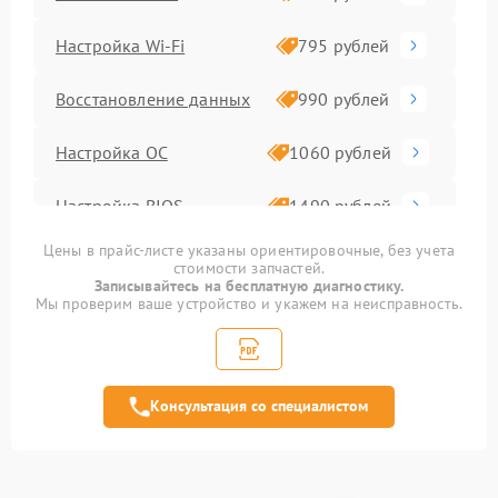
Настройка Wi-Fi
795 рублей
Восстановление данных
990 рублей
Настройка ОС
1060 рублей
Настройка BIOS
1490 рублей
Цены в прайс-листе указаны ориентировочные, без учета
Замена SSD
890 рублей
стоимости запчастей.
Записывайтесь на бесплатную диагностику.
Мы проверим ваше устройство и укажем на неисправность.
Замена видеочипа
2990 рублей
Замена материнской
1890 рублей
платы
Консультация со специалистом
Замена шлейфа
1095 рублей
матрицы
Замена шим-