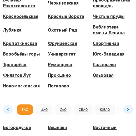
Черкизовская
Рокоссовского
площадь
Красносельская
Красные Ворота
Чистые пруды
Библиотека
Лубянка
Охотный Ряд
имени Ленина
Кропоткинская
Фрунзенская
Спортивная
Воробьёвы горы
Университет
Юго-Западная
Тропарёво
Румянцево
Саларьево
Филатов Луг
Прокшино
Ольховая
Новомосковская
Потапово
ВАО
ЦАО
САО
СВАО
ЮВАО
ЮАО
Богородское
Вешняки
Восточный