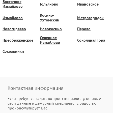
Восточное
Гольяново
Ивановское
Измайлово
Косино-
Измайлово
Метрогородок
Ухтомский
Новогиреево
Новокосино
Перово
Северное
Преображенское
Соколиная Гора
Измайлово
Сокольники
Контактная информация
Если требуется задать вопрос специалисту, оставьте
свои данные и дежурный специалист с радостью
проконсультирует Вас!