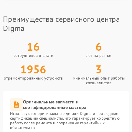
проведение диагностики и согласование плана
работ;
выполнение ремонта с использованием
Преимущества сервисного центра
специализированного оборудования;
тестирование работы устройства после
Digma
завершения всех процедур;
выдача техники клиенту с документами и
гарантией.
16
6
Все этапы контролируются и фиксируются.
сотрудников в штате
лет на рынке
Гарантийные обязательства оформляются на месте.
Оперативность и точность — основа нашего
1956
3
подхода.
Свяжитесь с нами
отремонтированных устройств
минимальный опыт работы
специалистов
Если нужен надежный сервисный центр Digma — вы
на верном пути. Мы работаем без выходных и
Оригинальные запчасти и
готовы принять технику в любое удобное время.
сертифицированные мастера
Наш адрес: ул. Чаянова 18. Телефон для записи и
Используются оригинальные детали Digma и прошедшие
консультаций: +7 (495) 023-73-25.
сертификацию специалисты, что гарантирует корректную
работу после ремонта и сохранение гарантийных
обязательств