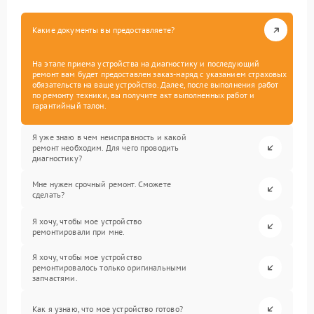
Какие документы вы предоставляете?
На этапе приема устройства на диагностику и последующий
ремонт вам будет предоставлен заказ-наряд с указанием страховых
обязательств на ваше устройство. Далее, после выполнения работ
по ремонту техники, вы получите акт выполненных работ и
гарантийный талон.
Я уже знаю в чем неисправность и какой
ремонт необходим. Для чего проводить
диагностику?
Мне нужен срочный ремонт. Сможете
сделать?
Я хочу, чтобы мое устройство
ремонтировали при мне.
Я хочу, чтобы мое устройство
ремонтировалось только оригинальными
запчастями.
Как я узнаю, что мое устройство готово?