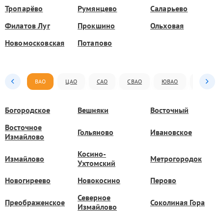
Тропарёво
Румянцево
Саларьево
Филатов Луг
Прокшино
Ольховая
Новомосковская
Потапово
ВАО
ЦАО
САО
СВАО
ЮВАО
ЮАО
Богородское
Вешняки
Восточный
Восточное
Гольяново
Ивановское
Измайлово
Косино-
Измайлово
Метрогородок
Ухтомский
Новогиреево
Новокосино
Перово
Северное
Преображенское
Соколиная Гора
Измайлово