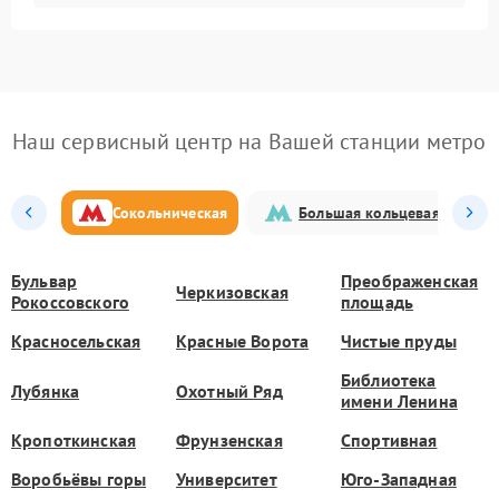
Наш сервисный центр на Вашей станции метро
Сокольническая
Большая кольцевая
Бульвар
Преображенская
Черкизовская
Рокоссовского
площадь
Красносельская
Красные Ворота
Чистые пруды
Библиотека
Лубянка
Охотный Ряд
имени Ленина
Кропоткинская
Фрунзенская
Спортивная
Воробьёвы горы
Университет
Юго-Западная