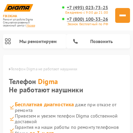
+7 (495) 023-73-25
Ежедневно с 9:00 до 21:00
FIX-DIGMA
+7 (800) 100-33-26
Ремонт устройств Digma
Специализированный
Звонок бесплатный по РФ
cервисный центр г.
Москва
Мы ремонтируем
Позвонить
оскве
Телефон Digma не работают наушники
Телефон
Digma
Не работают наушники
Бесплатная диагностика
даже при отказе от
ремонта
Привезем и увезем телефон Digma собственной
доставкой
Ремонт электросамокатов Digma
Ремонт электронных книг Digma
Гарантия на наши работы по ремонту телефонов