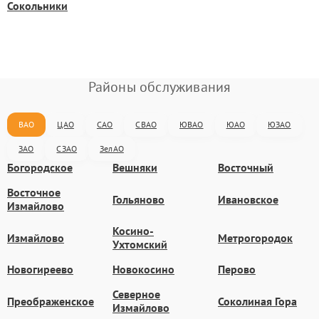
Сокольники
Районы обслуживания
ВАО
ЦАО
САО
СВАО
ЮВАО
ЮАО
ЮЗАО
ЗАО
СЗАО
ЗелАО
Богородское
Вешняки
Восточный
Восточное
Гольяново
Ивановское
Измайлово
Косино-
Измайлово
Метрогородок
Ухтомский
Новогиреево
Новокосино
Перово
Северное
Преображенское
Соколиная Гора
Измайлово