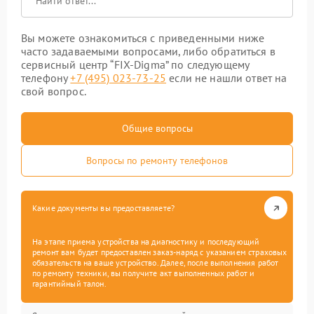
Вы можете ознакомиться с приведенными ниже
часто задаваемыми вопросами, либо обратиться в
сервисный центр “FIX-Digma” по следующему
телефону
+7 (495) 023-73-25
если не нашли ответ на
свой вопрос.
Общие вопросы
Вопросы по ремонту телефонов
Какие документы вы предоставляете?
На этапе приема устройства на диагностику и последующий
ремонт вам будет предоставлен заказ-наряд с указанием страховых
обязательств на ваше устройство. Далее, после выполнения работ
по ремонту техники, вы получите акт выполненных работ и
гарантийный талон.