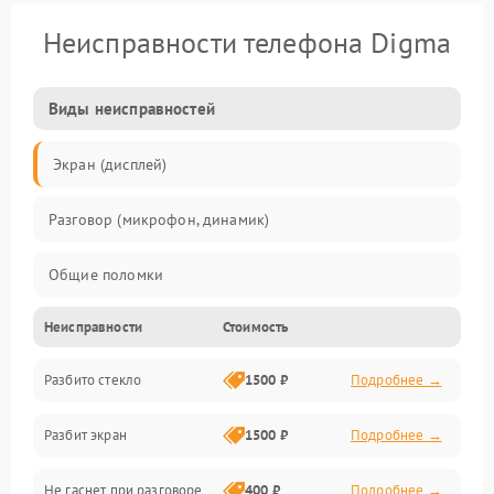
Неисправности телефона Digma
Виды неисправностей
Экран (дисплей)
Разговор (микрофон, динамик)
Общие поломки
Неисправности
Стоимость
Проблемы связи
Разбито стекло
1500 ₽
Подробнее →
Камеры
Разбит экран
1500 ₽
Подробнее →
Проблемы с дисплеем и сенсором
Не гаснет при разговоре
400 ₽
Подробнее →