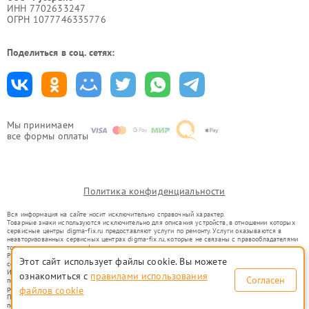
ИНН 7702633247
ОГРН 1077746335776
Поделиться в соц. сетях:
Мы принимаем
все формы оплаты
Политика конфиденциальности
Вся информация на сайте носит исключительно справочный характер.
Товарные знаки используются исключительно для описания устройств, в отношении которых
сервисные центры digma-fix.ru предоставляют услуги по ремонту. Услуги оказываются в
неавторизованных сервисных центрах digma-fix.ru, которые не связаны с правообладателями
товарных знаков или их официальными представителями.
Ремонт осуществляется для устройств, уже введенных в гражданский оборот в соответствии
Этот сайт использует файлы cookie. Вы можете
со статьей 1487 ГК РФ.
Использование товарных знаков не преследует цели индивидуализации услуг или введения
ознакомиться с
правилами использования
Согласен
потребителей в заблуждение, а служит для информирования о предоставляемых услугах по
файлов cookie
ремонту техники указанных брендов.
Представленная на сайте информация не является публичной офертой, определяемой
положениями Статьи 437(2) Гражданского кодекса РФ