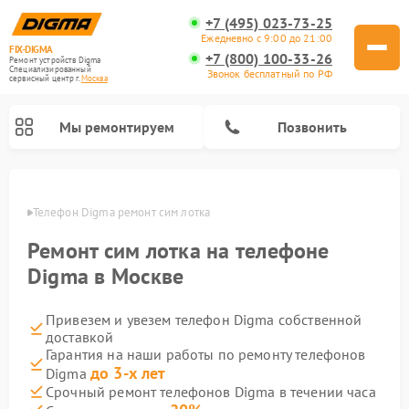
+7 (495) 023-73-25
Ежедневно с 9:00 до 21:00
FIX-DIGMA
+7 (800) 100-33-26
Ремонт устройств Digma
Специализированный
Звонок бесплатный по РФ
cервисный центр г.
Москва
Мы ремонтируем
Позвонить
оскве
Телефон Digma ремонт сим лотка
Ремонт сим лотка на телефоне
Digma в Москве
Привезем и увезем телефон Digma собственной
доставкой
Гарантия на наши работы по ремонту телефонов
до 3-х лет
Digma
Ремонт электросамокатов Digma
Ремонт электронных книг Digma
Срочный ремонт телефонов Digma в течении часа