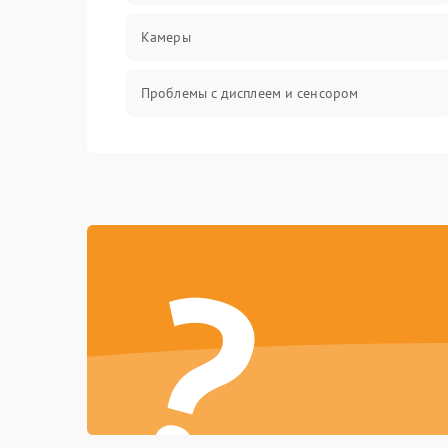
Камеры
Проблемы с дисплеем и сенсором
Зарядка
Проблемы с питанием, зарядкой и
аккумулятором
?
Проблемы с работой системы, корпусом и
другие