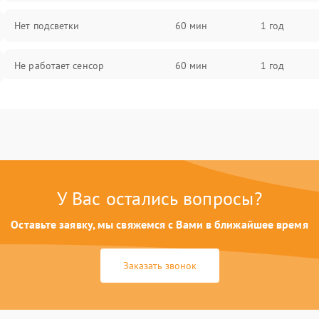
Нет подсветки
60 мин
1 год
Не работает сенсор
60 мин
1 год
Мерцает изображение
60 мин
1 год
Не работает 3D Touch
60 мин
1 год
Не работает Face ID
60 мин
1 год
У Вас остались вопросы?
Оставьте заявку, мы свяжемся с Вами в ближайшее время
Заказать звонок