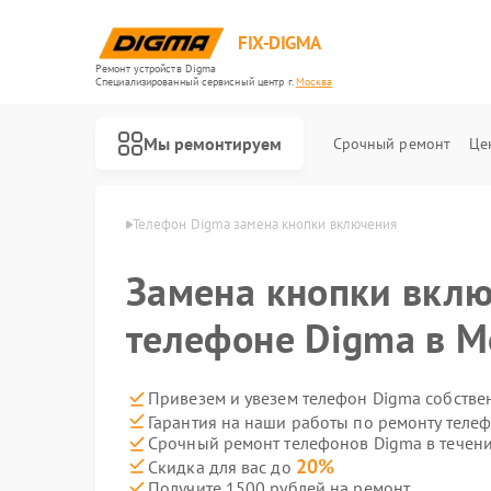
FIX-DIGMA
Ремонт устройств Digma
Специализированный cервисный центр г.
Москва
Мы ремонтируем
Срочный ремонт
Це
нов Digma в Москве
Телефон Digma замена кнопки включения
Замена кнопки вклю
телефоне Digma в М
Привезем и увезем телефон Digma собстве
Гарантия на наши работы по ремонту теле
Срочный ремонт телефонов Digma в течени
Ремонт электронных книг Digma
Ремонт электросамокатов Digma
20%
Скидка для вас до
Получите 1500 рублей на ремонт