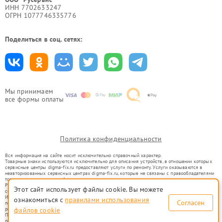
ИНН 7702633247
ОГРН 1077746335776
Поделиться в соц. сетях:
Мы принимаем
все формы оплаты
Политика конфиденциальности
Вся информация на сайте носит исключительно справочный характер.
Товарные знаки используются исключительно для описания устройств, в отношении которых
сервисные центры digma-fix.ru предоставляют услуги по ремонту. Услуги оказываются в
неавторизованных сервисных центрах digma-fix.ru, которые не связаны с правообладателями
товарных знаков или их официальными представителями.
Ремонт осуществляется для устройств, уже введенных в гражданский оборот в соответствии
Этот сайт использует файлы cookie. Вы можете
со статьей 1487 ГК РФ.
Использование товарных знаков не преследует цели индивидуализации услуг или введения
ознакомиться с
правилами использования
Согласен
потребителей в заблуждение, а служит для информирования о предоставляемых услугах по
файлов cookie
ремонту техники указанных брендов.
Представленная на сайте информация не является публичной офертой, определяемой
положениями Статьи 437(2) Гражданского кодекса РФ