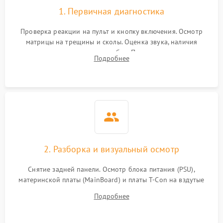
1. Первичная диагностика
Проверка реакции на пульт и кнопку включения. Осмотр
матрицы на трещины и сколы. Оценка звука, наличия
подсветки и индикаторов ошибок. Подключение тестовых
Подробнее
источников сигнала для выявления симптомов поломки.
2. Разборка и визуальный осмотр
Снятие задней панели. Осмотр блока питания (PSU),
материнской платы (MainBoard) и платы T-Con на вздутые
конденсаторы, прогары, окисления и микротрещины.
Подробнее
Проверка надежности фиксации и целостности шлейфов.