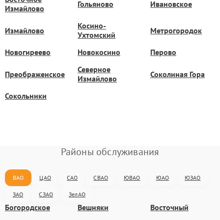
Гольяново
Ивановское
Измайлово
Косино-
Измайлово
Метрогородок
Ухтомский
Новогиреево
Новокосино
Перово
Северное
Преображенское
Соколиная Гора
Измайлово
Сокольники
Районы обслуживания
ВАО
ЦАО
САО
СВАО
ЮВАО
ЮАО
ЮЗАО
ЗАО
СЗАО
ЗелАО
Богородское
Вешняки
Восточный