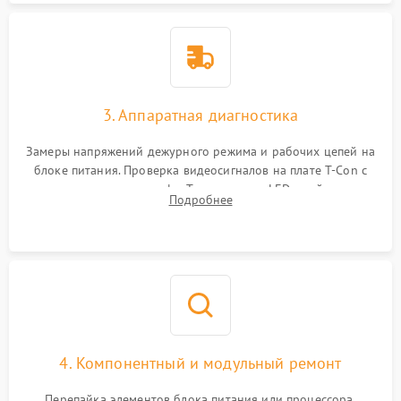
3. Аппаратная диагностика
Замеры напряжений дежурного режима и рабочих цепей на
блоке питания. Проверка видеосигналов на плате T-Con с
помощью осциллографа. Тестирование LED-драйвера и
Подробнее
светодиодных планок подсветки мультиметром.
4. Компонентный и модульный ремонт
Перепайка элементов блока питания или процессора.