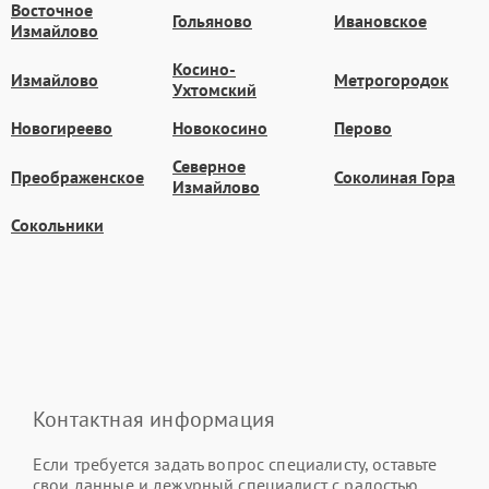
Восточное
Гольяново
Ивановское
Измайлово
Косино-
Измайлово
Метрогородок
Ухтомский
Новогиреево
Новокосино
Перово
Северное
Преображенское
Соколиная Гора
Измайлово
Сокольники
Контактная информация
Если требуется задать вопрос специалисту, оставьте
свои данные и дежурный специалист с радостью