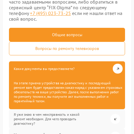
часто задаваемыми вопросами, либо обратиться в
сервисный центр “FIX-Digma” по следующему
телефону
+7 (495) 023-73-25
если не нашли ответ на
свой вопрос.
Общие вопросы
Вопросы по ремонту телевизоров
Какие документы вы предоставляете?
На этапе приема устройства на диагностику и последующий
ремонт вам будет предоставлен заказ-наряд с указанием страховых
обязательств на ваше устройство. Далее, после выполнения работ
по ремонту техники, вы получите акт выполненных работ и
гарантийный талон.
Я уже знаю в чем неисправность и какой
ремонт необходим. Для чего проводить
диагностику?