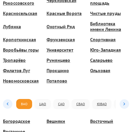
Черкизовская
Рокоссовского
площадь
Красносельская
Красные Ворота
Чистые пруды
Библиотека
Лубянка
Охотный Ряд
имени Ленина
Кропоткинская
Фрунзенская
Спортивная
Воробьёвы горы
Университет
Юго-Западная
Тропарёво
Румянцево
Саларьево
Филатов Луг
Прокшино
Ольховая
Новомосковская
Потапово
ВАО
ЦАО
САО
СВАО
ЮВАО
ЮАО
Богородское
Вешняки
Восточный
Восточное