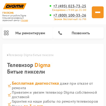
+7 (495) 023-73-25
Ежедневно с 9:00 до 21:00
FIX-DIGMA
+7 (800) 100-33-26
Ремонт устройств Digma
Специализированный
Звонок бесплатный по РФ
cервисный центр г.
Москва
Мы ремонтируем
Позвонить
оскве
Телевизор Digma битые пиксели
Телевизор
Digma
Битые пиксели
Бесплатная диагностика
даже при отказе от
ремонта
Привезем и увезем телевизор Digma собственной
доставкой
Ремонт электросамокатов Digma
Ремонт электронных книг Digma
Гарантия на наши работы по ремонту телевизоров