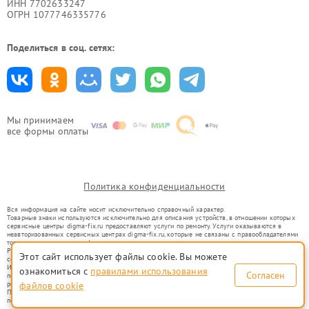
ИНН 7702633247
ОГРН 1077746335776
Поделиться в соц. сетях:
Мы принимаем
все формы оплаты
Политика конфиденциальности
Вся информация на сайте носит исключительно справочный характер.
Товарные знаки используются исключительно для описания устройств, в отношении которых
сервисные центры digma-fix.ru предоставляют услуги по ремонту. Услуги оказываются в
неавторизованных сервисных центрах digma-fix.ru, которые не связаны с правообладателями
товарных знаков или их официальными представителями.
Ремонт осуществляется для устройств, уже введенных в гражданский оборот в соответствии
Этот сайт использует файлы cookie. Вы можете
со статьей 1487 ГК РФ.
Использование товарных знаков не преследует цели индивидуализации услуг или введения
ознакомиться с
правилами использования
Согласен
потребителей в заблуждение, а служит для информирования о предоставляемых услугах по
файлов cookie
ремонту техники указанных брендов.
Представленная на сайте информация не является публичной офертой, определяемой
положениями Статьи 437(2) Гражданского кодекса РФ