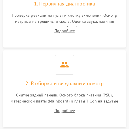
1. Первичная диагностика
Проверка реакции на пульт и кнопку включения. Осмотр
матрицы на трещины и сколы. Оценка звука, наличия
подсветки и индикаторов ошибок. Подключение тестовых
Подробнее
источников сигнала для выявления симптомов поломки.
2. Разборка и визуальный осмотр
Снятие задней панели. Осмотр блока питания (PSU),
материнской платы (MainBoard) и платы T-Con на вздутые
конденсаторы, прогары, окисления и микротрещины.
Подробнее
Проверка надежности фиксации и целостности шлейфов.