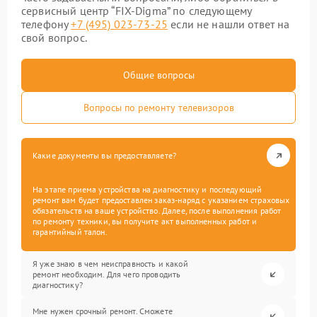
сервисный центр “FIX-Digma” по следующему
телефону
+7 (495) 023-73-25
если не нашли ответ на
свой вопрос.
Общие вопросы
Вопросы по ремонту телевизоров
Какие документы вы предоставляете?
На этапе приема устройства на диагностику и последующий
ремонт вам будет предоставлен заказ-наряд с указанием страховых
обязательств на ваше устройство. Далее, после выполнения работ
по ремонту техники, вы получите акт выполненных работ и
гарантийный талон.
Я уже знаю в чем неисправность и какой
ремонт необходим. Для чего проводить
диагностику?
Мне нужен срочный ремонт. Сможете