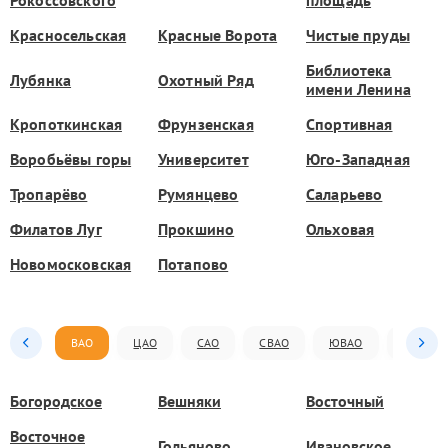
Рокоссовского
площадь
Красносельская
Красные Ворота
Чистые пруды
Библиотека
Лубянка
Охотный Ряд
имени Ленина
Кропоткинская
Фрунзенская
Спортивная
Воробьёвы горы
Университет
Юго-Западная
Тропарёво
Румянцево
Саларьево
Филатов Луг
Прокшино
Ольховая
Новомосковская
Потапово
ВАО
ЦАО
САО
СВАО
ЮВАО
ЮАО
Богородское
Вешняки
Восточный
Восточное
Гольяново
Ивановское