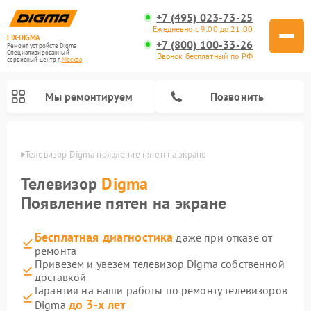
+7 (495) 023-73-25
Ежедневно с 9:00 до 21:00
FIX-DIGMA
+7 (800) 100-33-26
Ремонт устройств Digma
Специализированный
Звонок бесплатный по РФ
cервисный центр г.
Москва
Мы ремонтируем
Позвонить
оскве
Телевизор Digma появление пятен на экране
Телевизор
Digma
Появление пятен на экране
Бесплатная диагностика
даже при отказе от
ремонта
Привезем и увезем телевизор Digma собственной
доставкой
Ремонт электросамокатов Digma
Ремонт электронных книг Digma
Гарантия на наши работы по ремонту телевизоров
до 3-х лет
Digma