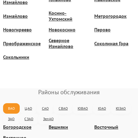
Измайлово
Косино-
Измайлово
Метрогородок
Ухтомский
Новогиреево
Новокосино
Перово
Северное
Преображенское
Соколиная Гора
Измайлово
Сокольники
Районы обслуживания
ВАО
ЦАО
САО
СВАО
ЮВАО
ЮАО
ЮЗАО
ЗАО
СЗАО
ЗелАО
Богородское
Вешняки
Восточный
Восточное