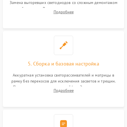
Замена выгоревших светодиодов со сложным демонтажом
хрупкой матрицы. Восстановление поврежденных дорожек,
Подробнее
прошивка микросхем памяти EEPROM
5. Сборка и базовая настройка
Аккуратная установка светорассеивателей и матрицы в
рамку без перекосов для исключения засветов и трещин.
Подключение внутренних шлейфов. Закрытие корпуса.
Подробнее
Сброс настроек и обновление программного обеспечения.