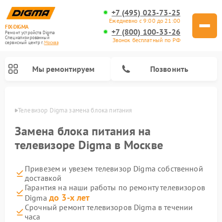
+7 (495) 023-73-25
Ежедневно с 9:00 до 21:00
FIX-DIGMA
+7 (800) 100-33-26
Ремонт устройств Digma
Специализированный
Звонок бесплатный по РФ
cервисный центр г.
Москва
Мы ремонтируем
Позвонить
оскве
Телевизор Digma замена блока питания
Замена блока питания на
телевизоре Digma в Москве
Привезем и увезем телевизор Digma собственной
доставкой
Гарантия на наши работы по ремонту телевизоров
до 3-х лет
Digma
Ремонт электросамокатов Digma
Ремонт электронных книг Digma
Срочный ремонт телевизоров Digma в течении
часа