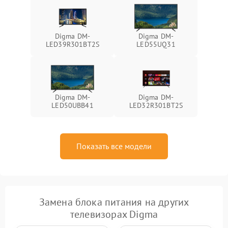
Digma DM-
Digma DM-
LED39R301BT2S
LED55UQ31
Digma DM-
Digma DM-
LED50UBB41
LED32R301BT2S
Показать все модели
Замена блока питания на других
телевизорах Digma