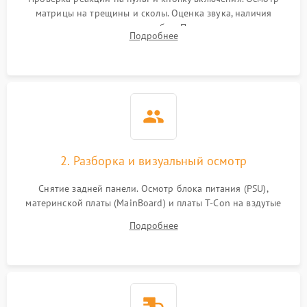
матрицы на трещины и сколы. Оценка звука, наличия
подсветки и индикаторов ошибок. Подключение тестовых
Подробнее
источников сигнала для выявления симптомов поломки.
2. Разборка и визуальный осмотр
Снятие задней панели. Осмотр блока питания (PSU),
материнской платы (MainBoard) и платы T-Con на вздутые
конденсаторы, прогары, окисления и микротрещины.
Подробнее
Проверка надежности фиксации и целостности шлейфов.