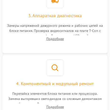
3. Аппаратная диагностика
Замеры напряжений дежурного режима и рабочих цепей на
блоке питания. Проверка видеосигналов на плате T-Con с
помощью осциллографа. Тестирование LED-драйвера и
Подробнее
светодиодных планок подсветки мультиметром.
4. Компонентный и модульный ремонт
Перепайка элементов блока питания или процессора.
Замена выгоревших светодиодов со сложным демонтажом
хрупкой матрицы. Восстановление поврежденных дорожек,
Подробнее
прошивка микросхем памяти EEPROM