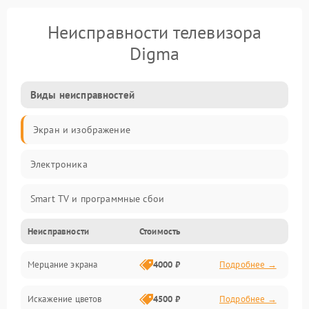
Неисправности телевизора
Digma
Виды неисправностей
Экран и изображение
Электроника
Smart TV и программные сбои
Неисправности
Стоимость
Питание и запуск
Мерцание экрана
4000 ₽
Подробнее →
Подсветка и LED-модули
Искажение цветов
4500 ₽
Подробнее →
Звук и аудиосистема